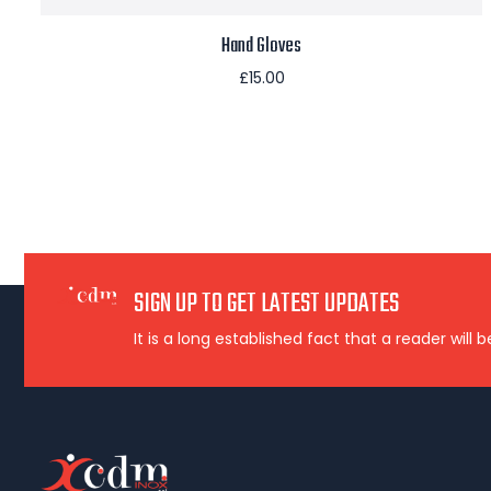
Hand Gloves
£
15.00
Aggiungi al carrello
SIGN UP TO GET LATEST UPDATES
It is a long established fact that a reader will 