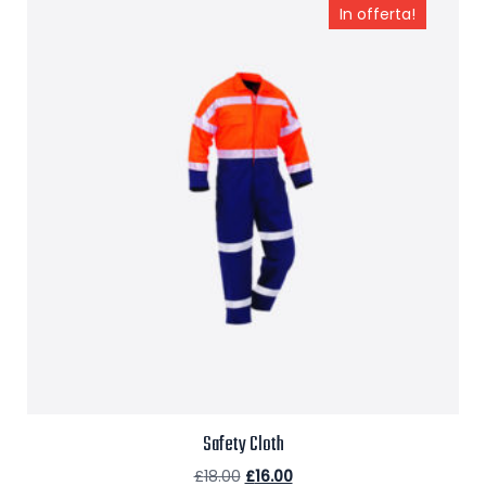
In offerta!
Safety Cloth
£
18.00
£
16.00