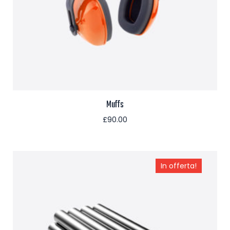
Muffs
£
90.00
Aggiungi al carrello
In offerta!