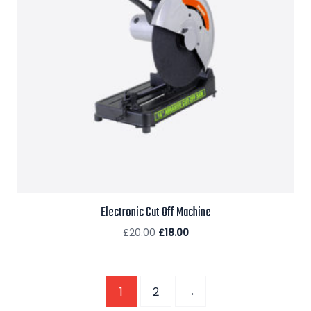
Electronic Cut Off Machine
£
20.00
£
18.00
Aggiungi al carrello
1
2
→