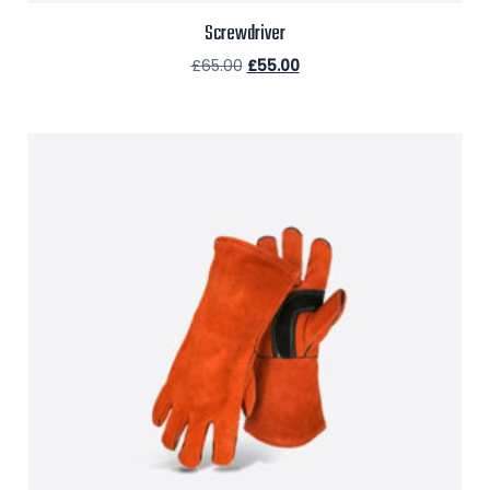
Screwdriver
£
65.00
£
55.00
Aggiungi al carrello