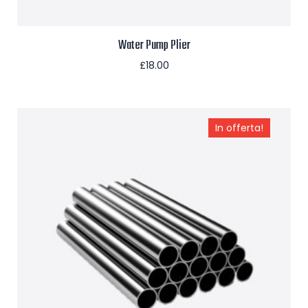
Water Pump Plier
£
18.00
Aggiungi al carrello
In offerta!