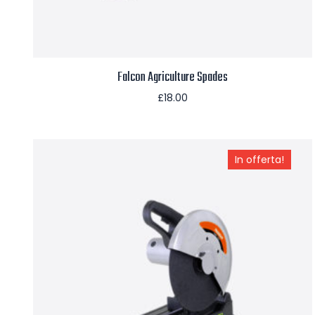
Falcon Agriculture Spades
£
18.00
Aggiungi al carrello
In offerta!