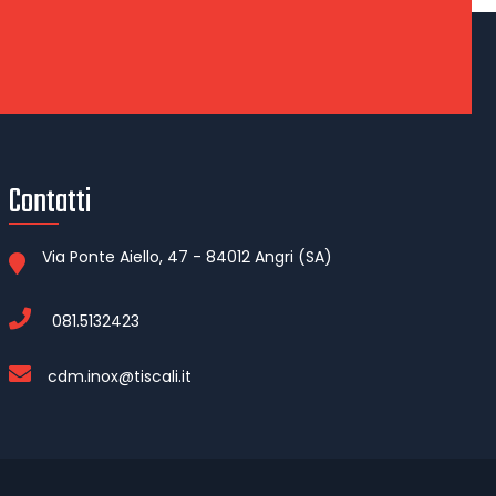
Contatti
Via Ponte Aiello, 47 - 84012 Angri (SA)
081.5132423
cdm.inox@tiscali.it