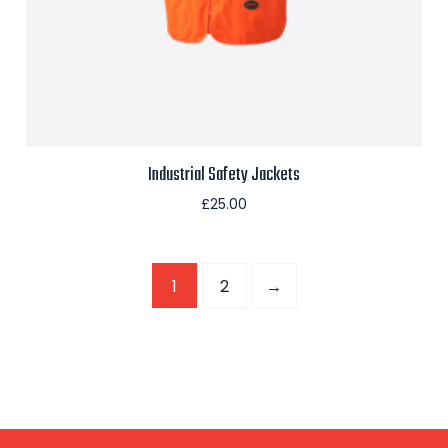
Industrial Safety Jackets
£
25.00
Aggiungi al carrello
1
2
→