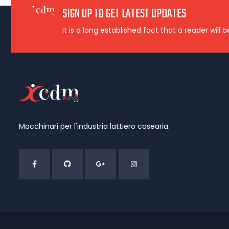
SIGN UP TO GET LATEST UPDATES
It is a long established fact that a reader will 
Macchinari per l'industria lattiero casearia.